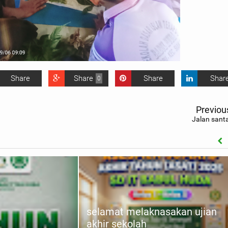
Share
Share
Share
Shar
0
Previou
Jalan santa
selamat melaknasakan ujian
akhir sekolah