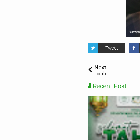
Tweet
Next
Finish
Recent Post
acara memperingati Hari
ndidikan Nasional Th 2026