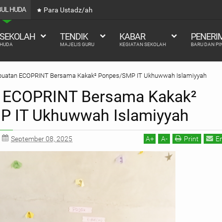
ABUL HUDA
Para Ustadz/ah
 SEKOLAH
TENDIK
KABAR
PENERI
 HUDA
MAJELIS GURU
KEGIATAN SEKOLAH
BARU DAN P
uatan ECOPRINT Bersama Kakak² Ponpes/SMP IT Ukhuwwah Islamiyyah
 ECOPRINT Bersama Kakak²
 IT Ukhuwwah Islamiyyah
September 08, 2025
A
+
A
-
Print
E