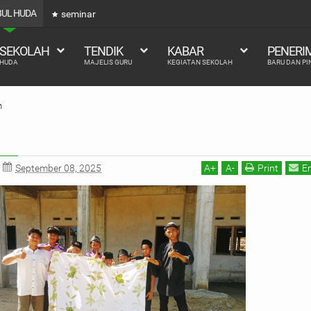
ABUL HUDA
seminar
 SEKOLAH
TENDIK
KABAR
PENERI
 HUDA
MAJELIS GURU
KEGIATAN SEKOLAH
BARU DAN P
h
September 08, 2025
A
+
A
-
Print
E