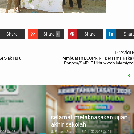
Share
Share
Share
Shar
0
Previou
e Siak Hulu
Pembuatan ECOPRINT Bersama Kakak
Ponpes/SMP IT Ukhuwwah Islamiyya
selamat melaknasakan ujian
akhir sekolah
2026-06-15
Endang Syurahmi, S.Pd
2026-06-01