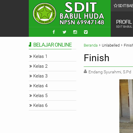
SD IT B
 6
PROFIL
SDIT BABUL
BELAJAR ONLINE
Beranda
Unlabelled
Finis
Finish
Kelas 1
Kelas 2
Endang Syurahmi, S.Pd
Kelas 3
Kelas 4
Kelas 5
Kelas 6