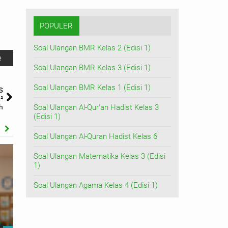
POPULER
Soal Ulangan BMR Kelas 2 (Edisi 1)
e
Soal Ulangan BMR Kelas 3 (Edisi 1)
Soal Ulangan BMR Kelas 1 (Edisi 1)
s
²
h
Soal Ulangan Al-Qur'an Hadist Kelas 3
(Edisi 1)
Soal Ulangan Al-Quran Hadist Kelas 6
Soal Ulangan Matematika Kelas 3 (Edisi
1)
Soal Ulangan Agama Kelas 4 (Edisi 1)
Alhamduli
ananda y
Hari Kesaktian Pancasila
terbaik 
Endang Syurahmi, S.Pd
2026-05-31
Endang Syurah