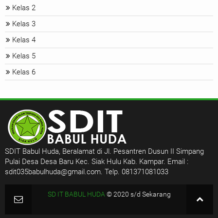
Kelas 2
Kelas 3
Kelas 4
Kelas 5
Kelas 6
SDIT Babul Huda, Beralamat di Jl. Pesantren Dusun II Simpang
Pulai Desa Desa Baru Kec. Siak Hulu Kab. Kampar. Email :
sdit035babulhuda@gmail.com. Telp. 081371081033
SD IT BABUL HUDA
© 2020 s/d Sekarang