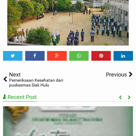
Tweet
Share
Share
Share
Share
Share
0
Next
Previous
Pemeriksaan Kesehatan dari
puskesmas Siak Hulu
Recent Post