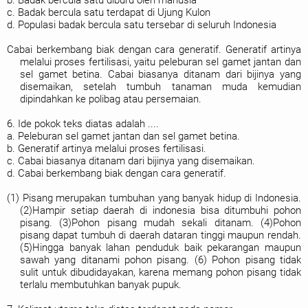
b. Badak bercula satu diburu oleh manusia
c. Badak bercula satu terdapat di Ujung Kulon
d. Populasi badak bercula satu tersebar di seluruh Indonesia
Cabai berkembang biak dengan cara generatif. Generatif artinya
melalui proses fertilisasi, yaitu peleburan sel gamet jantan dan
sel gamet betina. Cabai biasanya ditanam dari bijinya yang
disemaikan, setelah tumbuh tanaman muda kemudian
dipindahkan ke polibag atau persemaian.
6. Ide pokok teks diatas adalah ....
a. Peleburan sel gamet jantan dan sel gamet betina.
b. Generatif artinya melalui proses fertilisasi.
c. Cabai biasanya ditanam dari bijinya yang disemaikan.
d. Cabai berkembang biak dengan cara generatif.
(1) Pisang merupakan tumbuhan yang banyak hidup di Indonesia.
(2)Hampir setiap daerah di indonesia bisa ditumbuhi pohon
pisang. (3)Pohon pisang mudah sekali ditanam. (4)Pohon
pisang dapat tumbuh di daerah dataran tinggi maupun rendah.
(5)Hingga banyak lahan penduduk baik pekarangan maupun
sawah yang ditanami pohon pisang. (6) Pohon pisang tidak
sulit untuk dibudidayakan, karena memang pohon pisang tidak
terlalu membutuhkan banyak pupuk.