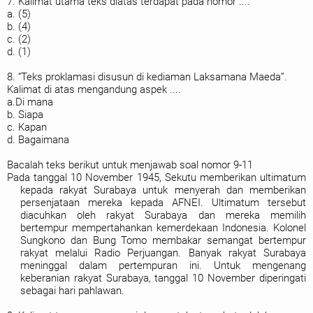
7. Kalimat utama teks diatas terdapat pada nomor ....
a. (5)
b. (4)
c. (2)
d. (1)
8. “Teks proklamasi disusun di kediaman Laksamana Maeda”.
Kalimat di atas mengandung aspek ....
a.Di mana
b. Siapa
c. Kapan
d. Bagaimana
Bacalah teks berikut untuk menjawab soal nomor 9-11
Pada tanggal 10 November 1945, Sekutu memberikan ultimatum
kepada rakyat Surabaya untuk menyerah dan memberikan
persenjataan mereka kepada AFNEI. Ultimatum tersebut
diacuhkan oleh rakyat Surabaya dan mereka memilih
bertempur mempertahankan kemerdekaan Indonesia. Kolonel
Sungkono dan Bung Tomo membakar semangat bertempur
rakyat melalui Radio Perjuangan. Banyak rakyat Surabaya
meninggal dalam pertempuran ini. Untuk mengenang
keberanian rakyat Surabaya, tanggal 10 November diperingati
sebagai hari pahlawan.