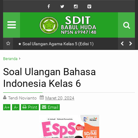
Profil Sekolah
SDIT Babul Huda
Tendik
Majelis Guru
Kabar
Kegiatan Sekolah
Soal Ulangan Agama Kelas 5 (Edisi 1)
Penerimaan
Baru dan Pindahan
Beranda
Belajar Online
Bahasa Indonesia
Belajar
Kelas 6
Soal Ulangan Bahasa
Mencari Ilmu Itu Wajib Yah!
Soal Ulangan Bahasa Indonesia Kelas 6
Indonesia Kelas 6
Tendi Novianto
Maret 20, 2024
A
+
A
-
Print
Email