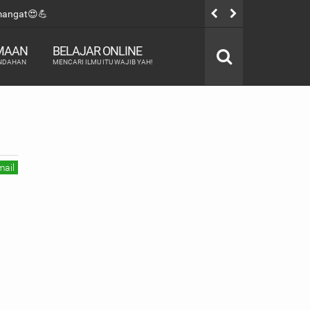
emangat😍💪
Awal Belajar
MAAN
BELAJAR ONLINE
INDAHAN
MENCARI ILMU ITU WAJIB YAH!
mail