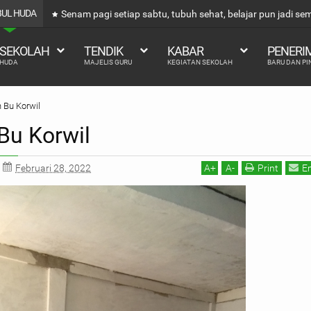
ABUL HUDA
Senam pagi setiap sabtu, tubuh sehat, belajar pun jadi s
 SEKOLAH
TENDIK
KABAR
PENERI
 HUDA
MAJELIS GURU
KEGIATAN SEKOLAH
BARU DAN P
 Bu Korwil
Bu Korwil
Februari 28, 2022
A
+
A
-
Print
E