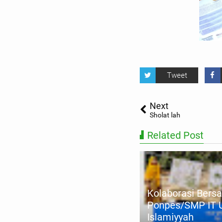
Tweet
Next
Sholat lah
Related Post
Kolaborasi Bers
Ponpes/SMP IT
minar
Islamiyyah