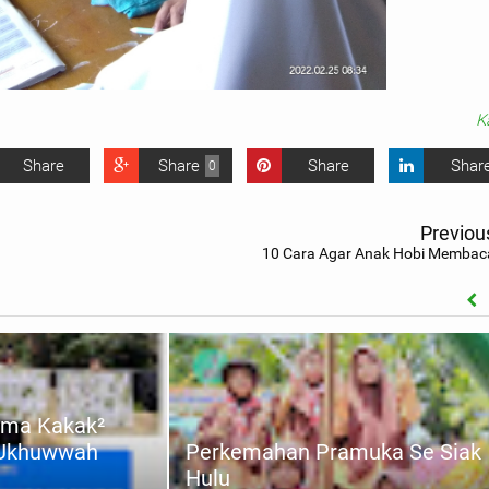
K
Share
Share
Share
Shar
0
Previou
10 Cara Agar Anak Hobi Membac
ama Kakak²
 Ukhuwwah
Perkemahan Pramuka Se Siak
Hulu