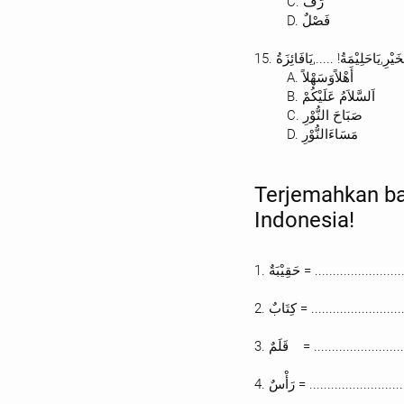
C. رَفٌ
D. فَصْلٌ
A. أَهْلاًوَسَهْلاً
B. اَلسَّلاَمُ عَلَيْكُمْ
C. صَبَاحَ النُّوْرِ
D. مَسَاءَالنُّوْرِ
Terjemahkan ba
Indonesia!
1.
حَقِيْبَةٌ = .....................
2.
كِتَابٌ = .......................
3.
قَلَمٌ = ........................
4.
رَأْسٌ = ........................