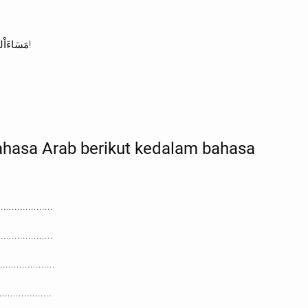
15. مَسَاءَاْلخَيْرِ,يَاحَلِيْمَةُ! .....,يَافَائِزَةُ!
hasa Arab berikut kedalam bahasa
.......................
......................
.....................
.....................