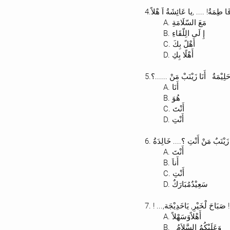
4.َا طِمَةُ! .... ,يا عَائِشَةُ اَ هْلاً
A. مَعَ السّلَامَةِ
B. إِ لَى الِلّقَاءِ
C. أَهْلً بِكَ
D. أَهْلًا بِكِ
5. حَلِيْمَةُ أَنَا زَيْنَبْ مَنْ ......؟
A. أَنَا
B. هُوَ
C. أَنْتَ
D. أَنْتِ
6. زَيْنَبٌ مَنْ أَنْتِ ؟.... خَالِدَةُ
A. أَنْتَ
B. أَناَ
C. أَنْتِ
D. سَعِيْدٌمُبَارَكٌ
7. ! ..., صَبَاحَ لْخَيْرِ, يَاخَدِيْجَة
A. أَهْلاًوَسَهْلاً
B. وَعَلَيْكُمُ السَّلاَمُ