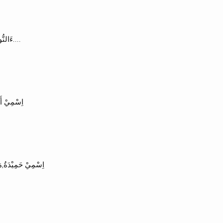
8.ءَالنُّورِ,يَاعَائِشَةُ! ,يَاعَزِيْزَةُ! مَسَا....
اِسْمِيْ أَح
اِسْمِيْ حَمِيْدَةُ,مَا