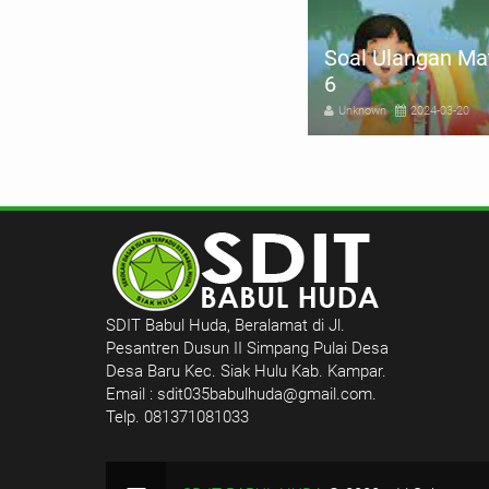
al Ulangan Al-Quran Hadist
Soal Ulangan Ma
las 6
6
nknown
2024-03-20
Unknown
2024-03-20
SDIT Babul Huda, Beralamat di Jl.
Pesantren Dusun II Simpang Pulai Desa
Desa Baru Kec. Siak Hulu Kab. Kampar.
Email : sdit035babulhuda@gmail.com.
Telp. 081371081033