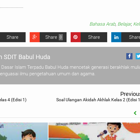
.....................
Bahasa Arab
,
Belajar
,
Kel
Share
Share
Share
Shar
0
 SDIT Babul Huda
 Dasar Islam Terpadu Babul Huda mencetak generasi berakhlak muli
menguasai ilmu pengetahuan umum dan agama.
Previou
as 4 (Edisi 1)
Soal Ulangan Akidah Akhlak Kelas 2 (Edisi 1