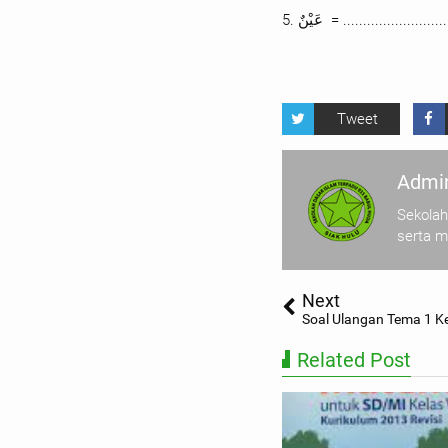
5.
عَيْنٌ = ........................
Tweet
Admin
Sekolah
serta 
Next
Soal Ulangan Tema 1 Kel
Related Post