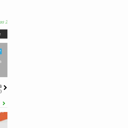
as 2
e
a
s
)