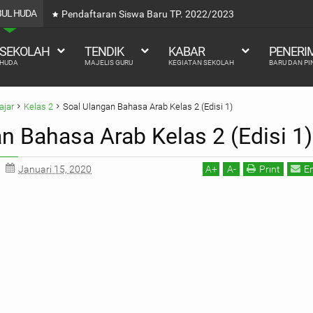
ABUL HUDA
Pendaftaran Siswa Baru TP. 2022/2023
 SEKOLAH
TENDIK
KABAR
PENERI
 HUDA
MAJELIS GURU
KEGIATAN SEKOLAH
BARU DAN P
ajar
Kelas 2
Soal Ulangan Bahasa Arab Kelas 2 (Edisi 1)
n Bahasa Arab Kelas 2 (Edisi 1)
Januari 15, 2020
A
+
A
-
Print
E