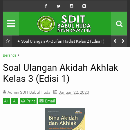
Profil Sekolah
SDIT Babul Huda
Tendik
Majelis Guru
Kabar
Kegiatan Sekolah
Manfaat Kesehatan Makan Sambil Duduk
Penerimaan
Baru dan Pindahan
Beranda
Belajar Online
Akidah Akhlak
Belajar
Kelas 3
Soal Ulangan Akidah Akhlak
Mencari Ilmu Itu Wajib Yah!
Soal Ulangan Akidah Akhlak Kelas 3 (Edisi 1)
Kelas 3 (Edisi 1)
Admin SDIT Babul Huda
Januari 22, 2020
A
+
A
-
Print
Email