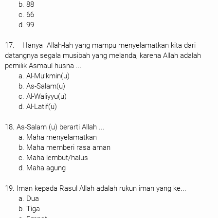
b. 88
c. 66
d. 99
17. Hanya Allah-lah yang mampu menyelamatkan kita dari
datangnya segala musibah yang melanda, karena Allah adalah
pemilik Asmaul husna ...
a. Al-Mu’kmin(u)
b. As-Salam(u)
c. Al-Waliyyu(u)
d. Al-Latif(u)
18. As-Salam (u) berarti Allah ...
a. Maha menyelamatkan
b. Maha memberi rasa aman
c. Maha lembut/halus
d. Maha agung
19. Iman kepada Rasul Allah adalah rukun iman yang ke...
a. Dua
b. Tiga