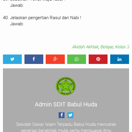
Jawab:
40. Jelaskan pengertian Rasul dan Nabi !
Jawab:
Akidah Akhlak
,
Belajar
,
Kelas 3
Tweet
Share
Share
Share
Share
Share
0
Admin SDIT Babul Huda
Sekolah Dasar Islam Terpadu Babul Huda mencetak
generasi berakhlak mulia serta menguasai ilmu