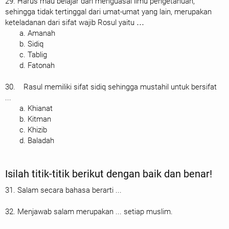
29. Harus mau belajar dan menguasai ilmu pengetahuan,
sehingga tidak tertinggal dari umat-umat yang lain, merupakan
keteladanan dari sifat wajib Rosul yaitu …
a. Amanah
b. Sidiq
c. Tablig
d. Fatonah
30. Rasul memiliki sifat sidiq sehingga mustahil untuk bersifat
...
a. Khianat
b. Kitman
c. Khizib
d. Baladah
Isilah titik-titik berikut dengan baik dan benar!
31. Salam secara bahasa berarti ...
32. Menjawab salam merupakan ... setiap muslim.