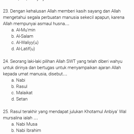
23. Dengan kehalusan Allah memberi kasih sayang dan Allah
mengetahui segala perbuatan manusia sekecil apapun, karena
Allah mempunyai asmaul husna…
a. Al-Mu’min
b. Al-Salam
c. Al-Waliyy(u)
d. Al-Latif(u)
24. Seorang laki-laki pilihan Allah SWT yang telah diberi wahyu
untuk dirinya dan bertugas untuk menyampaikan ajaran Allah
kepada umat manusia, disebut…
a. Nabi
b. Rasul
c. Malaikat
d. Setan
25. Rasul terakhir yang mendapat julukan Khotamul Anbiya’ Wal
mursalina ialah …
a. Nabi Musa
b. Nabi Ibrahim