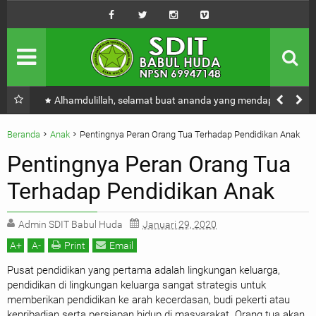
Profil Sekolah
SDIT Babul Huda
Tendik
Majelis Guru
Kabar
Kegiatan Sekolah
Alhamdulillah, selamat buat ananda yang mendapatkan
nilai terbaik untuk TKA 2025/2026
Penerimaan
Baru dan Pindahan
Beranda
Anak
Pentingnya Peran Orang Tua Terhadap Pendidikan Anak
Belajar Online
Pentingnya Peran Orang Tua
Mencari Ilmu Itu Wajib Yah!
Terhadap Pendidikan Anak
Admin SDIT Babul Huda
Januari 29, 2020
A
+
A
-
Print
Email
Pusat pendidikan yang pertama adalah lingkungan keluarga,
pendidikan di lingkungan keluarga sangat strategis untuk
memberikan pendidikan ke arah kecerdasan, budi pekerti atau
kepribadian serta persiapan hidup di masyarakat. Orang tua akan