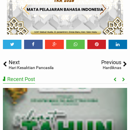
Tweet
Share
Share
Share
Share
Share
0
Next
Previous
Hari Kesaktian Pancasila
Hardiknas
Recent Post