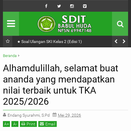
Profil Sekolah
SDIT Babul Huda
Tendik
Majelis Guru
Kabar
Kegiatan Sekolah
Soal Ulangan SKI Kelas 2 (Edisi 1)
Penerimaan
Baru dan Pindahan
Beranda
Belajar Online
Unlabelled
Alhamdulillah, selamat buat
Mencari Ilmu Itu Wajib Yah!
Alhamdulillah, selamat buat ananda yang mendapatkan nilai terbaik untuk
ananda yang mendapatkan
TKA 2025/2026
nilai terbaik untuk TKA
2025/2026
Endang Syurahmi, S.Pd
Mei 29, 2026
A
+
A
-
Print
Email