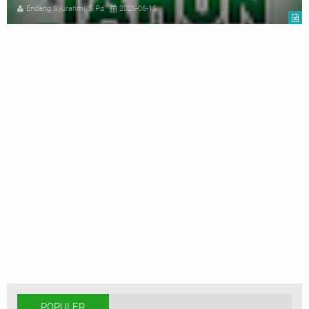
Endang Syurahmi, S.Pd
2026-06-15
POPULER